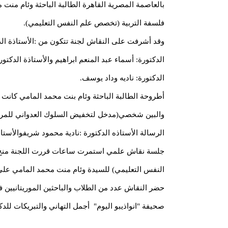
بالعاصمة المصرية القاهرة الطالبة الباحثة وئام منت 
فلسفة التربية (تخصص علم النفس التعليمي).
وقد أشرفت على النقاش لجنة تتكون من :الأستاذة الد
الدكتورة: أسماء عبد المنعم ابراهيم والأستاذة الدكتو
الدكتورة: ناديه وداد يوسف.
أطروحة الطالبة الباحثة وئام بنت محمد المامي كانت حو
والبين شخصي(مدخل لتخفيض السلوك العدواني للمرا
الرسالة الأستاذه الدكتورة :نادية محمود شريفوالأستاذ
جلسة نقاش علمي استمرت ساعات قررت اللجنة منح د
النفس التعليمي) للسيدة وئام منت محمد المامي على ع
حضر النقاش عدد من الطلاب والباحثين الموريتانيين 
صحيفة "انواذيبو اليوم" أجمل التهاني والتبريكات لل