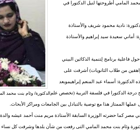
محمد المامي أطروحتها لنيل الدكتورا في
كتورة: نادية محمود شريف والأستاذة
رة: أماني سعيدة سيد إبراهيم والأستاذة
ل فاعلية برنامج لِتنمية الذكائين البيني
هقين من طلاب الثانويات) أشرفت على
ه الدكتورة: أسماء عبد المنعم إبراهيموبعد
رجة الدكتورا في فلسفة التربية (تخصص علم
الدكتورة/ وئام بنت محمد الم
ملها الممتاز هذا مع توصية بالتبادل بين الجامعات ومراكز الأبحاث.
في مصر كما حضرته الوزيرة السابقة الأستاذة مريم منت أحمد عيشه والدة 
دكتورة وئام بنت محمد المامي التى رفعت من شأن بلدها وشرفت كل نساء مور