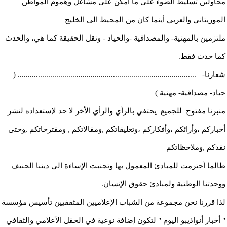
محاولين تسليط الضوء على ما أمكن على مشاغل وهموم المواطن
الموريتاني والعربي أينما كان من المحيط الى الخليج
ملتزمين بالمهنية- والمصداقية -والحياد - ونقل الحقيقة كما هي، والحدث
كما حدث فقط.
شعارنا- ........................................................................................ (
حياد- مصداقية- مهنية )
منبرنا مفتوح للجميع يحتفي بالرأي والرأي الأخر لا حد لإستعداده لنشر
أخباركم ،وأرائكم ،وأفكاركم ،وتعليقاتكم ,ومقالاتكم , ومقترحاتكم ,وحتى
نقدكم ,وملاحظاتكم
طالما أحترمت للمبادئ المعمول بها وتجنبت الإساءة الي ديننا الحنيف
ووحدتنا الوطنية ولمبادئ حقوق الإنسان.
لذا قررنا نحن مجموعة من الشباب الإعلاميين المثقفيين تأسيس مؤسسة
" أخبار أنواذيبو اليوم " لتكون إضافة نوعية في الحقل الآعلامي والثقافي