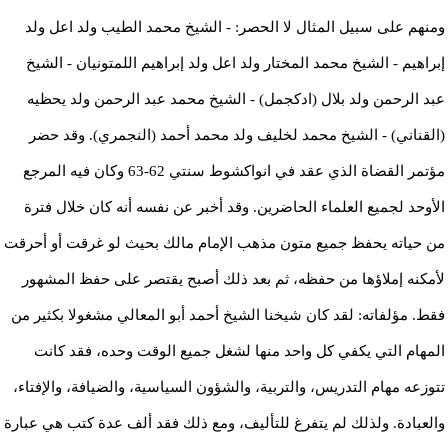
ومنهم على سبيل المثال لا الحصر: - الشيخ محمد الطيب ولد اعل ولد
إبراهيم - الشيخ محمد المختار ولد اعل ولد إبراهيم اللمتونيان - الشيخ
عبد الرحمن ولد بلال (ادكجمل) - الشيخ محمد عبد الرحمن ولد يحظيه
(القناني) - الشيخ محمد لخليف ولد محمد أحمد (النجمري). وقد حضر
مؤتمر القضاة الذي عقد في انواكشوط سنتي 62-63 وكان فيه المرجع
الأوحد لجميع العلماء الحاضرين. وقد أخبر عن نفسه أنه كان خلال فترة
من حياته يحفظ جميع متون مذهب الإمام مالك بحيث لو غرقت أو أحرقت
لأمكنه إملاؤها من حفظه، ثم بعد ذلك أصبح يقتصر على حفظ المشهور
فقط. مؤلفاته: لقد كان شيخنا الشيخ أحمد أبو المعالي مشغولا بكثير من
المهام التي يكفي كل واحد منها لشغل جميع الوقت وحده، فقد كانت
تتوزعه مهام التدريس، والتربية، والشؤون السياسية، والضيافة، والإفتاء،
والعبادة. ولذلك لم يتفرغ للتأليف، ومع ذلك فقد ألف عدة كتب هي عبارة