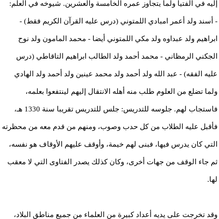
إليه في الفتيا ولما يتجاوز عمره الخامسة والعشرين. شيوخه في العلم:
- أسند ولد أعمر امبادي اللمتوني (درس عليه القرآن الكريم فقط) -
ابراهيم ولد عبداوه ولد مكي اللمتوني أيضا - محمد المامون ولد نوح
الجكني الرمظاني - محمد أحمد ولد الطالب ابراهيم التاقاطي (درس
عليه الفقه) - عبد الله ولد أحمد ولد محمد عينين ولد أحمد ولد الهادي
ولما تضلع من العلوم طلب منه أهله الانتقال إليهم لينتفعوا بعلمه،
فاستجاب لهم. جلوسه للتدريس: جلس للتدريس تقريبا سنة 1330 هـ،
فأقبل عليه الطلاب من كل حدب وصوب، ومنهم من قدم معه من محظرته
التي كان يدرس فيها، فبنى لهم خيمة، وأوقف عليهم الأوقاف هو نفسه،
ثم جاء الوقف من جهات أخرى، وكان كذلك يصدر الفتاوى التي لا معقب
لها.
وقد تخرجت على يديه أعداد كبيرة من العلماء من جميع مناطق البلاد،