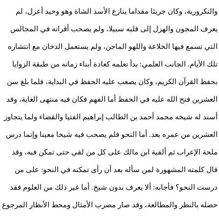
والتكرورية، وكان جريئا مقداما ينازع الأسد الشاة وهو وحيد أعزل، لم
يعرف المجون والهزل إلى قلبه سبيلا، ولم يصحب أقرانه في المجالس
التي تسمع فيها الخلاعة واللهو الماجن، ولم يستعمل الدخان مع انتشاره
تلك الأيام. الجانب العلمي: بدأ تعلمه كعادة أبناء زمانه من طبقة الزوايا
بحفظ القرآن الكريم، وكان يصعب عليه الحفظ في البداية، فلما بلغ سن
العشرين فتح الله عليه في الحفظ أما الفهم فكان فيه منتهى الغاية، وقد
أسند له شيخه محمد أحمد بن الطالب إبراهيم الفتيا والقضاء ولما يتجاوز
العشرين من عمره بعد. أما النحو فلم يصحب فيه شيخا معينا وإنما درس
ملحة الإعراب ثم ألفية ابن مالك على كل من لقي حتى تمكن فيه، وقد
قال كلمته المشهورة لمن سأله بعد أن رأى تمكنه في النحو: على من
درست النحو؟ فأجابه: ألا يعرف بدون شيخ. أما غير ذلك من العلوم فقد
حصله بالنظر والمطالعة، وقد صار مضرب الأمثال ومحط الأنظار المرجوع