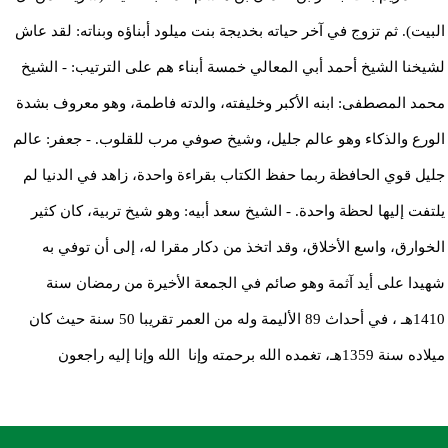
البيت). ثم تزوج في آخر حياته بخديجة بنت ميلود أبناؤه وبناته: لقد عاش
لشيخنا الشيخ أحمد أبي المعالي خمسة أبناء هم على الترتيب: - الشيخ
محمد المصطفى: ابنه الأكبر وخليفته، والدته فاطمة، وهو معروف بشدة
الورع والذكاء وهو عالم جليل، وشيخ صوفي مرب للقلوب. - جعفر: عالم
جليل قوي الحافظة ربما حفظ الكتاب بقراءة واحدة، زاهد في الدنيا لم
يلتفت إليها لحظة واحدة. - الشيخ سعد أبيه: وهو شيخ تربية، كان كثير
الخوارق، واسع الأخلاق، وقد اتخذ من دكار مقرا له، إلى أن توفي به
شهيدا على أيد آثمة وهو صائم في الجمعة الأخيرة من رمضان سنة
1410هـ ، في أحداث 89 الأليمة وله من العمر تقريبا 50 سنة حيث كان
ميلاده سنة 1359هـ، تغمده الله برحمته وإنا الله وإنا إليه راجعون