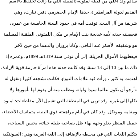
سالم ولد أعلي من قبيلة لمتونه،(القبيلة التي ما زالت تحتفظ بالاسم
القديم لدولة المرابطين)، جدها الإمام الحضرمي دفين تيارت، وهي
شريفة من آل البيت. توفيت أمه في حدود السنة الخامسة من عمره،
فحضنته جدته لأمه خديجة بنت الإمام بن مكي اللمتوني الملقبة المسلمة
هو وشقيقه الأصغر عبد الباقي، وكانا يزوران والدهما من حين لآخر
فيعطيهما الأموال الجزيلة، إلى أن توفي سنة 1319هـ 1899م، وعمره إذ
ذاك ما بين 10 إلى 13 سنة. وقد كانت جدته هذه امرأة حازمة قوية الإرادة،
اهتمت به كثيرا، ورأت فيه علامات النبوغ، فكانت تشجعه كثيرا وتقول له:
«أرجو أن تكون عالما سيدا وليا»، وتطلب منه أن يقوم لها بأمورها ولا
تكلها إلى غيره. وقد تربى في المنطقة التي تشمل الآن مقاطعات: امبود
ومقامه ومونكل. وقد كان في أيام مراهقته قوي البنية، متماسك الأعضاء،
جميل المنظر يعلو وجهه بهاء ظل يصاحبه طيلة حياته، يحسن السباحة،
يتكلم اللغات التي في محيطه بالإضافة إلى اللغة العربية وهي: السوننكية