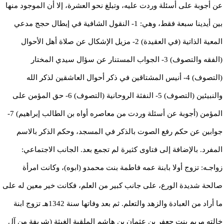
عن أجوبة على أسئلة وردت عليه، وتبلغ نحو العشرة، إلا أن الموجود منها
بين أيدينا سبعة فقط، وهي: 1- النقول الشافية في إبطال حجج مدعي
المعية الذاتية (في العقيدة) 2- مزيل الإشكال عن صلاة أهل الأحوال
(الفقه والتصوف) 3- الجواب المستنار عن سؤال سيدي المختار
(التصوف) 4- أنيس المشتاقين في ذكر أحوال العاشقين لذكر الله
والنبيئين (التصوف) 5- النفثة الروحانية (التصوف) 6- حق المؤمن على
المؤمن (أجوبة عن أسئلة وردت من معاصره أواه بن الطالب إبراهيم) 7-
جوابين عن حكم رفع الصوت بالذكر في المسجد، وحكم الذكر بالاسم
المفرد. بالإضافة إلى فتاوى كثيرة لم تجمع بعد. الجانب الاجتماعي:
زواجـه: تزوج أولا بابنة عمه فاطمة بنت محمدو (ابوه)، وكانت امرأة
صالحة شديدة الورع، على جانب كبير من العلم، فكانت خير معين له على
ما أراد من العبادة والزهد والتعلم. ثم بعد وفاتها سنة 1342هـ تزوج ابنة
خالته مريم بنت جعفر بن عثمان بن هاشم الملقبة الغيثة (شريفة من آل