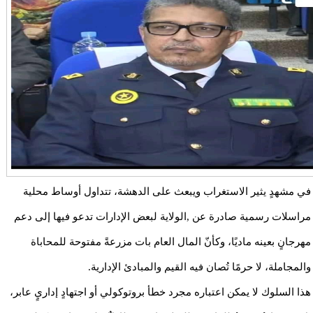
في مشهدٍ يثير الاستغراب ويبعث على الدهشة، تتداول أوساط محلية
مراسلات رسمية صادرة عن ,الولاية لبعض الإدارات تدعو فيها إلى دعم
مهرجانٍ بعينه ماديًا، وكأنّ المال العام بات مزرعةً مفتوحة للمحاباة
والمجاملة، لا حرمًا تُصان فيه القيم والمبادئ الإدارية.
هذا السلوك لا يمكن اعتباره مجرد خطأ بروتوكولي أو اجتهادٍ إداريٍ عابر،