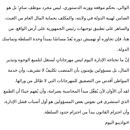
الوالي، بحكم موقعه ووزنه الدستوري، ليس مجرد موظف سامٍ؛ بل هو
الضامن لهيبة الدولة في ولايته، والمكلف بحماية المال العام من العبث،
والساهر على تطبيق توجيهات رئيس الجمهورية على أرض الواقع. من
هنا، فإن تجاوزه أو تهميش دوره يُعدّ مساسًا بمبدأ وحدة السلطة وتماسك
الدولة.
إنّ ما تحتاجه الإدارة اليوم ليس مهرجاناتٍ تُستغل لتلميع الوجوه وتبذير
المال، بل مسؤولين يؤمنون بأن المنصب تكليفٌ لا تشريف، وأن خدمة
المواطن أقدس من التصفيق للمهرجانات التي لا طائل من ورائها.
لقد آن الأوان لأن يُفعَّل مبدأ المحاسبة بصرامة، وأن يُفهم جيدًا أن الطمع
الذي استشرى في نفوس بعض المسؤولين هو أول أسباب فشل الإدارة،
وأن احترام القانون يبدأ من احترام حدود السلطة.
#نواذيبو اليوم