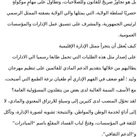
بل هو تجاوزٌ صريحٌ للقانون وللصلاحيات، وتطاولٌ على مهامٍ موكولةٍ
حصريًا لسلطة الولاية، التي يمثلها والي الولاية بصفته الممثل الرسمي
لرئيس الجمهورية، والمشرف على تنسيق عمل الإدارات والمؤسسات
العمومية.
كيف يُعقل أن يتجرأ ممثل الإدارة الإقليمية
على إصدار مثل هذه الطلبات التي تحمل طابعا رسميا الي الادارات
يطالبهم من خلالها بتقديم الدعم المادي للقائمين على تنظيم مهرجان
وليد ؛ أهو ضعف في الفهم الإداري أم طغيان نزعة الطمع التي أصبحت،
مع الأسف، السمة الغالبة لدى بعض من يتقلدون المسؤولية العامة؟
لقد تحوّل المنصب لدى كثيرين إلى وسيلةٍ للارتزاق المعنوي والمادي، لا
إلى أداةٍ لخدمة الوطن والمواطن. والنتيجة: تشويه لصورة الإدارة، وتآكل
للثقة في المؤسسات، وفتحٌ لباب الفساد المقنّع باسم “المبادرات”
و“الدعم الثقافي”.