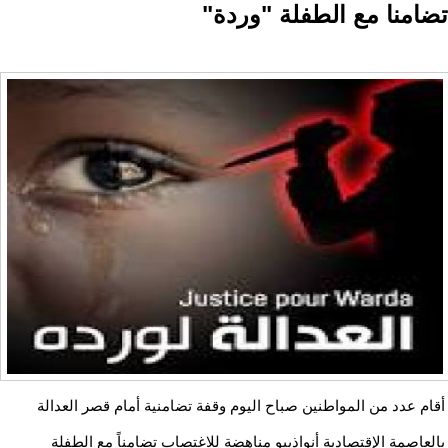
تضامنا مع الطفلة "وردة"
أقام عدد من المواطنين صباح اليوم وقفة تضامنية أمام قصر العدالة
بالعاصمة الإقتصادية أنواذييو مناهضة للاغتصاب تضامناً مع الطفلة