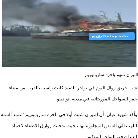
النيران تلتهم باخرة ساريموريم
شب حريق زوال اليوم في بواخر للصيد كانت راسية بالقرب من ميناء
خفر السواحل الموريتانية في مدينة انواذيبو...
وأكد شهود عيان، أن النيران شبت أولا في باخرة ساريموريم1لتمتد ألسنة
اللهب الي السفن المجاورة لها ، حيث تدخلت زوارق الاطفاء لاخماد
النيران في البواخر المنكوبة .