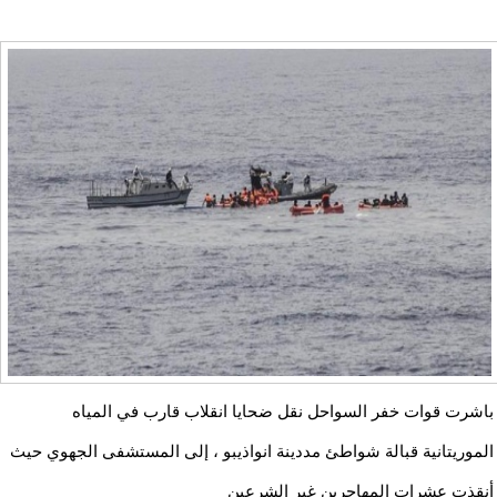
باشرت قوات خفر السواحل نقل ضحايا انقلاب قارب في المياه
الموريتانية قبالة شواطئ مددينة انواذيبو ، إلى المستشفى الجهوي حيث
أنقذت عشرات المهاجرين غير الشرعين