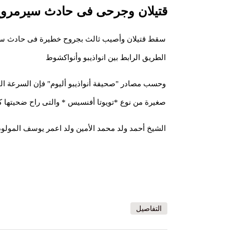
قتيلان وجرحى فى حادث سيرمروع 
الطريق الرابط بين انواذيبو وأنواكشوط
وحسب مصادر "صحيفة أنواذيبو أليوم" فإن السرعة ال
صغيرة من نوع *تويوتا أفنسيس * والتى راح ضحيتها ك
الشيخ أحمد ولد محمد الأمين ولد اعمر يوسف المولود 1962 في كيفة و المصطفي ولد س
التفاصيل