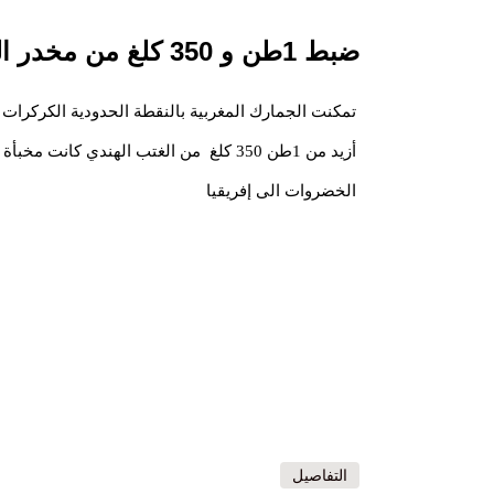
ضبط 1طن و 350 كلغ من مخدر القنب الهندي فى طريقها الى انواذيبو
تمكنت الجمارك المغربية بالنقطة الحدودية الكركرا
أزيد من 1طن 350 كلغ من الغتب الهندي كا
الخضروات الى إفريقيا
التفاصيل