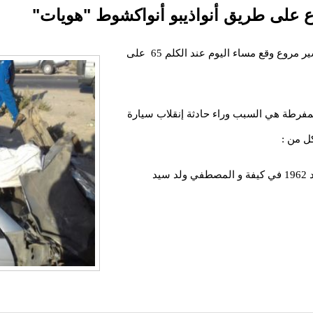
على طريق أنواذيبو أنواكشوط "هويات"
سقط قتيلان وأصيب ثالث بجروح خطيرة فى حادث سير مروع وقع مساء اليوم عند الكلم 65 على
مفرطة هي السبب وراء حادثة إنقلاب سيارة
ل من :
يد