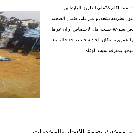
عثر قبل قليل على مشارف العاصمة انواكشوط وتحديدا عند الكلم 28على الطريق الرابط بين
تول بطريقة بشعة. و عثر على جثمان الضحية
 دفن بسرعة حسب اهل الإختصاص أو ان عوامل
لجمهورية مكان الحادثة حيث يوجد حاليا مع
يحها ومعرفة سبب الوفاة.
ين ومخنث بتهمة الإتجار بالمخدرات