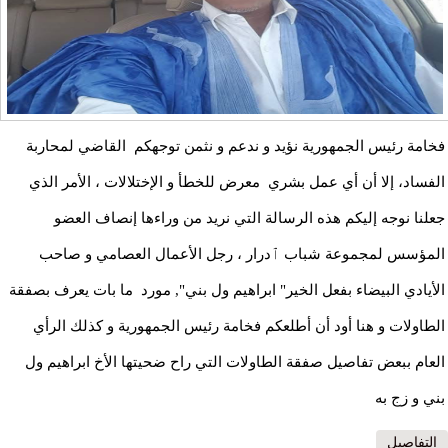
فخامة رئيس الجمهورية نؤيد و ندعم و نثمن توجهكم القاضي لمحاربة
الفساد، إلا أن أي عمل بشري معرض للخطأ و الإختلالات ، الأمر الذي
جعلنا نوجه إليكم هذه الرسالة التي نريد من وراءها إنصاف العضو
المؤسس لمجموعة شباب ٱدرار ، رجل الأعمال العصامي و صاحب
الأيادي البيضاء بفعل الخير" ابراهيم ول بني", مورد ما بات يعرف بصفقة
الطاولات و هنا أود أن أطلعكم فخامة رئيس الجمهورية و كذلك الرأي
العام ببعض تفاصيل صفقة الطاولات التي راح ضحيتها الأخ ابراهيم ول
بني و زج به
التفاصيل