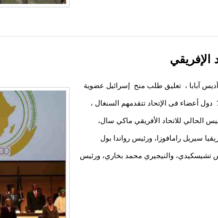
 الإفريقي
 آديس آبابا ، تعليق طلب منح إسرائيل عضوية
الإتحاد بصفة مراقب؛مقابل ذلك كلف الإتحاد رؤساء 7 دول أعضاء فى الإتحاد تتقدمهم السنغال ،
ئيس الحالي للاتحاد الأفريقي ماكي سال،
قيا سيريل رامافوزا، ورئيس رواندا بول
كس تشيسكيدي، والنيجيري محمد بخاري، ورئيس